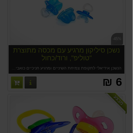
-45%
נשכן סיליקון מרגיע עם מכסה מתוצרת
"טוליפ", ורוד/כחול
הנשכן אידיאלי לתקופת צמיחת השיניים ומרגיע חניכיים כואבים. המוצר הינו ייחודי, קל לאחיזה על-ידי התינוק, אפילו בגיל צעיר. מתאים מגיל שלושה חודשים ומעלה.
6 ₪
פרטים נוס
מבצע