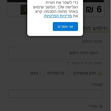
כדי לשפר את חוויית
6 ₪
הגלישה שלך. המשך שימוש
פרטים נוס
באתר מהווה הסכמה. קרא
את
מדיניות הפרטיות
.
אני מסכים
חיפוש מתקדם
תגיות חיפוש
מספר תווים מינימאלי: 2
חלק מהמילים
כל המילים
ביטוי
ממחיר
עד מחיר