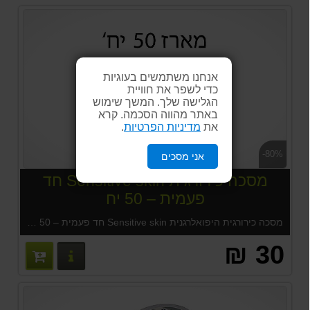
אנחנו משתמשים בעוגיות
כדי לשפר את חוויית
הגלישה שלך. המשך שימוש
באתר מהווה הסכמה. קרא
את
מדיניות הפרטיות
.
-80%
אני מסכים
מסכה כירורגית Sensitive skin חד
פעמית – 50 יח
מסכה כירורגית היפואלרגנית Sensitive skin חד פעמית – 50 יח בקנייה מעל 99 ש"ח דואר רשום חינם
30 ₪
פרטים נוס