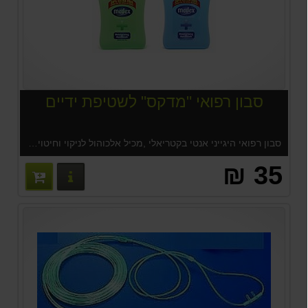
סבון רפואי "מדקס" לשטיפת ידיים
סבון רפואי היגייני אנטי בקטריאלי ,מכיל אלכוהול לניקוי וחיטוי הידיים. מועשר בלחות ואלוורה שמשאיר את עורך נקיות ורכות.
35 ₪
פרטים נוס