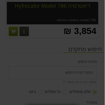
דיאטרמיה Hyfrecator Model 786
electro-cautery model 786
3,854 ₪
פרטים נוס
חיפוש מתקדם
תגיות חיפוש
מספר תווים מינימאלי: 2
חלק מהמילים
כל המילים
ביטוי
ממחיר