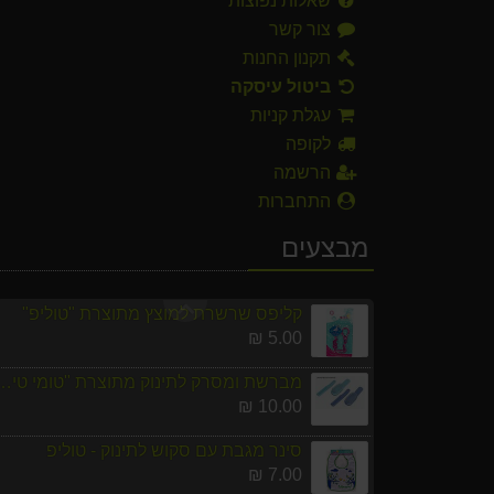
שאלות נפוצות
צור קשר
כוס אימון עם ידיות תוצרת "טוליפ",אדום/תכל
תקנון החנות
11.00 ₪
ביטול עיסקה
שקית שתן עם קשירה לרגל
עגלת קניות
14.00 ₪
לקופה
הרשמה
2 מוצצי סיליקון קריסטל אורטודנטי קצר 0-6 חודשים
10.00 ₪
התחברות
מבצעים
פד לטיפול בעין עצלה במרקם קטיפתי 50 יח' - צבעוני מעוצב בנות 2
127.00 ₪
קליפס שרשרת למוצץ מתוצרת "טוליפ"
5.00 ₪
מברשת ומסרק לתינוק מתוצרת "
10.00 ₪
סינר מגבת עם סקוש לתינוק - טוליפ
7.00 ₪