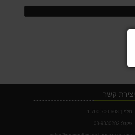
צירת קשר
טלפון:
1-700-700-603
פקס':
08-9330282