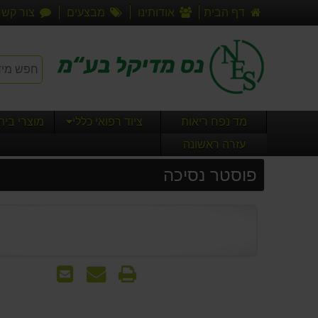
דף הבית
אודותינו
מבצעים
צור קשר
מד נפח ריאות
ציוד רפואי כללי
מוצרי בי
עזרה ראשונה
פוסטר נסיכה
הדפס
שאל
שלח
אותנו
לחבר
על
המוצר