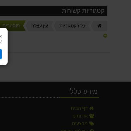
קטגוריות קשורות
פוסטרים- 
דף
כל הקטגוריות
עין עצלה
הבית
א
ש
מידע כללי
2 מוצצי סיליקון קריסטל אורטודנטי בינוני 6 
דף הבית
10.00 ₪
אודותינו
מבצעים
סבון רפואי "מדקס" לשטיפת ידיים
34.90 ₪