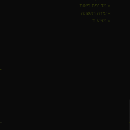
מד נפח ריאות
עזרה ראשונה
מציאות
פלוס חוד
ק
ח
טומי טיפי".