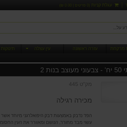
עגלת קניות
(
0
פריטים |
0.00
₪)
ת מרקחת
עזרה ראשונה
עין עצלה
תינוקות 
ת 2
מק"ט 445
מכירה רגילה
הפד נדבק באמצעות דבק היפואלרגני מיוחד אשר אי
עשוי מבד מחורר, הנושם ומאוורר את העין החסומה