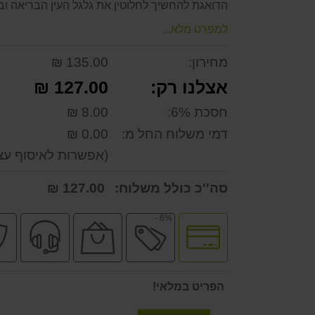
הדואגת להחשיך לחלוטין את גלגל העין הבריאה ו
למפרט מלא...
מחירון:
135.00 ₪
אצלנו רק:
127.00 ₪
חסכת 6%:
8.00 ₪
דמי משלוח החל מ:
0.00 ₪
(אפשרות לאיסוף עצ
סה''כ כולל משלוח:
127.00 ₪
6% -
לחץ
מבצע
הנחה
שירו
לאפשרויות
כמותית
מקצו
תשלומים
הפריט במלאי!