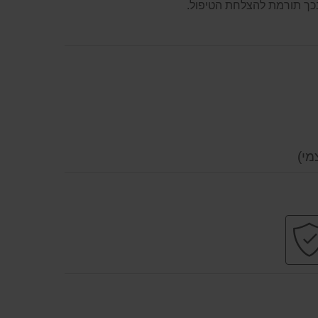
בכך תורמת להצלחת הטיפול.
מי)
ת
קניה
עי
בטוחה