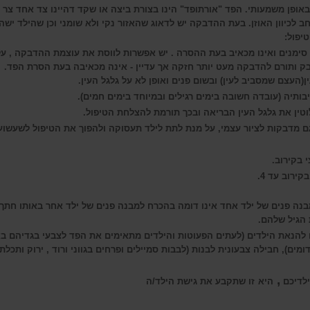
ופן משמעותי. הפד "אורתופד" הינו בצורת ביצה או שקד דהיינו צד אחד צר וה
ב לכיוון האוזן. בעת ההדבקה יש לדאוג שהאזור נקי ולא שומני וכן שהילד ישהה
יפול:
ר סימנים ואינו מכאיב בעת ההסרה . יש אפשרות לווסת את עוצמת ההדבקה , 
ס את כדוריות הדבק ותורם להדבקה מעט יותר חזקה 
(העצם שמסביב לעין) ובשום פנים ואופן לא על גלגל העין.
ותיה (עובדה חשובה בימים רגילים ובמיוחד בימים חמים).
טין את גלגל העין הבריאה ובכך תורמת להצלחת הטיפול.
גם מדבקות לציור עצמי, על מנת לתת לילד תעסוקה ולהפוך את הטיפול לשעשוע
בנה פנים של ילד אחד אינו דומה בהכרח למבנה פנים של ילד אחר באותו חתך ה
 הגיל שלהם.
להנאת הילדים (לעתים הפעוטות והילדים מתאימים את הפד לצבעי בגדיהם באו
דומים), חבילה צבעונית לבנות (לבבות סמיילים ופרחים בגווני ורוד , ירוק ותכ
,
ילדיכם
היא
זו
שתקבע את גישת הילד/ה