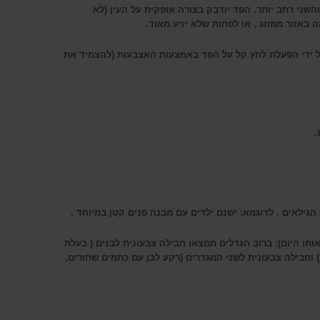
שני רחב יותר. הפד יודבק בצורה אופקית על העין (לא
 באזור ממוזג , או לפחות שלא יזיע מאוד
.
על ידי הפעלת לחץ קל על הפד באמצעות האצבעות (להצמיד את
אך עדיין - אינה מכאיבה בעת הסרת הפד.
.
גילאים . לדוגמא: ישנם ילדים עם מבנה פנים קטן במיוחד ,
תו היום): ברוב הגדלים תמצאו חבילה צבעונית לבנים ( בעלת
לת) וחבילה צבעונית לשני המגדרים (רקע לבן עם כתמים שחורים,