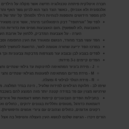
חברה איטלקית
פיתחה
טכנולוגיה חדשה אשר מקלה על הילדים בא
אלכסונית ולא אנכית) , כאשר הצד הצר הוא לכיוון גשר האף והרח
להן מספר חידושים ותוספות לנוחיות הילד ולמהלך קל יותר של הט
לפד של "אורתופד" דבק היפואלרגני מיוחד, אשר אינו משאי
האצבעות ,לא לשפשף) .חום האצבעות ממי
הערה - על
אצבעות המדביק, ללחוץ על ארובת העין
הפד עשוי מבד מחורר, הנושם ומאוורר את העין החסומה וסביב
במרכז הפד יריעה שחורה אטומה לאור, הדואגת להחשיך לחלו
לפדים בצבע לבן ובצבע עור מצורפות מדבקות צבעוניות וכך 
הפדים קיימים נ-3 מידות:
J - מידת ג'וניור המתאימה לתינוקות עד גילאי שנתיים וחצי בקירוב.
M - מידת מדיום המתאימה לפעוטות מגילאי שנתיים וחצי בקירוב עד 4.
R - מידת רגולר לגילאי 4 ומעלה.
שימו לב - חלוקת הגילאים למידות שלעיל , הינה בגדר המלצה. מ
שירגישו מצוין עם פד במידה קטנה יותר מזה המוצע להם בשכבת
בחבילות הפדים הצבעוניים קיימות חמש דוגמאות של איורים 
דוגמאות כדורגל ,מטוסים וחלליות בגוונים ירוקים , כחולים וא
רקעים אדומים, כחולים וצהובים עם ציורי אנשים וחיפושיות).
הורים זיכרו - הגישה שלכם לנושא העין העצלה והטיפול בה
אצל