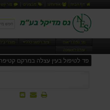
דף הבית
אודותינו
מבצעים
צור קשר
מד נפח ריאות
ציוד רפואי כללי
מוצרי בי
עזרה ראשונה
פד לטיפול בעין עצלה במרקם קטיפתי 50 יח' - צבעוני מעוצב בנו
הדפס
שאל
שלח
אותנו
לחבר
על
המוצר