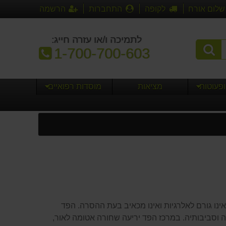
שלום אורח
לקופה
התחברות
הרשמה
לתמיכה ו/או עזרה חייג:
טלפון:
1-700-700-603
ופעוטות
מציאות
מוסדות רפואיים
נו גורם לאלרגיות ואינו מכאיב בעת ההסרה. הפד
 וסביבותיה. במרכז הפד יריעה שחורה אטומה לאור,