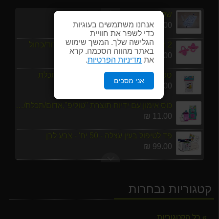
שקית שתן עם קשירה לרגל
אנחנו משתמשים בעוגיות
14.00 ₪
כדי לשפר את חוויית
הגלישה שלך. המשך שימוש
2 נשכנים גמישים מתוצרת "טוליפ", ורוד/כחול
באתר מהווה הסכמה. קרא
6.00 ₪
את
מדיניות הפרטיות
.
ספוג לתינור - רך במיוחד צבע ורוד / תכלת
אני מסכים
3.00 ₪
כוס אימון עם ידיות תוצרת "טוליפ",אדום/תכלת/סגול/תורכיז
11.00 ₪
פד לטיפול בעין עצלה - 50 יח' - צבע לבן
99.00 ₪
ספוג רחצה לניקוי וטיפול בעור הגוף.
6.00 ₪
קטגוריות נבחרות
2 מוצצי סיליקון קריסטל אורטודנטי בינוני 6 פלוס חוד
10.00 ₪
כל הקטגוריות