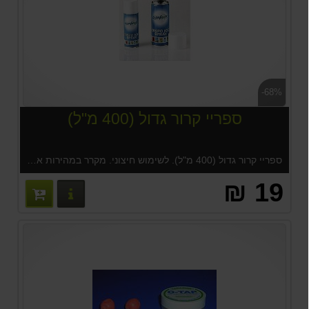
-68%
ספריי קרור גדול (400 מ"ל)
ספריי קרור גדול (400 מ"ל). לשימוש חיצוני. מקרר במהירות את העור והרקמה תחתיו, בעת טיפול בחבלה.
19 ₪
פרטים נוס