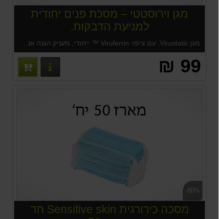
מגן וירוסטטי – מסכת פנים יחודית
למניעת הדבקות.
מגן Virustatic, עם ציפוי Viruferrin ™ ייחודי, מעניק הגנה אנטי-ויראלית לך ולמשפחתך, כיסוי פנים נוח ללבישה המסייע במניעת זיהום.
99 ₪
פרטים נוס
-80%
מסכה כירורגית Sensitive skin חד