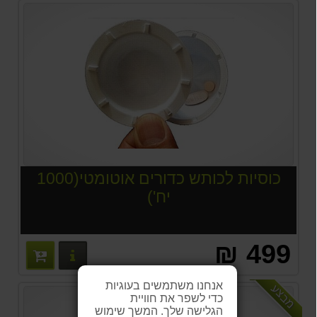
כוסיות לכותש כדורים אוטומטי(1000
יח')
499 ₪
פרטים נוס
אנחנו משתמשים בעוגיות
מבצע
כדי לשפר את חוויית
הגלישה שלך. המשך שימוש