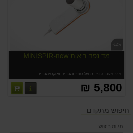
-12%
מד נפח ריאות MINISPIR-new
מיני מעבדה ניידת של ספירומטריה ואוקסימטריה.
5,800 ₪
פרטים נוס
חיפוש מתקדם
תגיות חיפוש