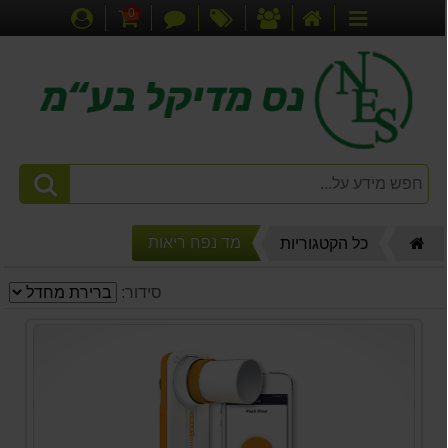
0
דף
אודותינו
מבצעים
צור
עגלת
התחברות
קטגוריות
הבית
קשר
קניות
דף
מד נפח ריאות
כל הקטגוריות
הבית
סידור: